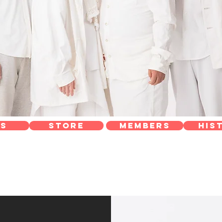
S
STORE
members
his