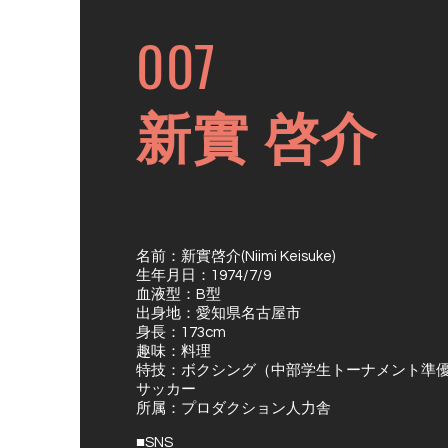
007
​新實 啓介
名前：新實啓介(Niimi Keisuke)
生年月日：1974/7/9
血液型：B型
出身地：愛知県名古屋市
身長：173cm
趣味：料理
特技：ボクシング（中部学生トーナメント準
サッカー
所属：プロダクション人力舎
■SNS