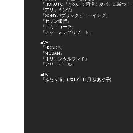
『HOKUTO「きのこで菌活！夏バテに勝つ！」(2
『アリナミンV』
『SONYパブリックビューイング』
『セブン銀行』
『コカ・コーラ』
『チャーミングリゾート』
■VP
『HONDA』
『NISSAN』
『オリエンタルランド』
『アサヒビール』
■PV
『ふたり道』(2019年11月 藤あや子)