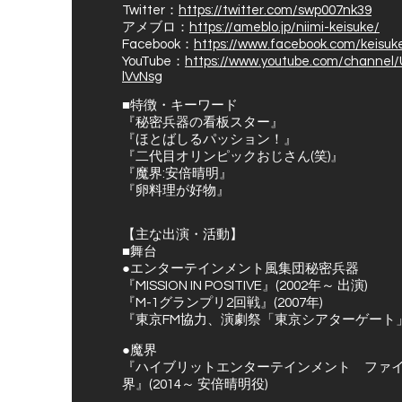
Twitter：
https://twitter.com/swp007nk39
アメブロ：
https://ameblo.jp/niimi-keisuke/
Facebook：
https://www.facebook.com/keisuke.
YouTube：
https://www.youtube.com/chann
lVvNsg
■特徴・キーワード
『秘密兵器の看板スター』
『ほとばしるパッション！』
『二代目オリンピックおじさん(笑)』
『魔界:安倍晴明』
『卵料理が好物』
【主な出演・活動】
■舞台
●エンターテインメント風集団秘密兵器
『MISSION IN POSITIVE』(2002年～ 出演)
『M-1グランプリ2回戦』(2007年)
『東京FM協力、演劇祭「東京シアターゲート」FIN
●魔界
『ハイブリットエンターテインメント ファ
界』(2014～ 安倍晴明役)