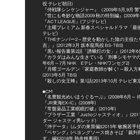
役 テレビ朝日)
『侍戦隊シンケンジャー』（2009年5月,9月 警
『世にも奇妙な物語2009 秋の特別編』(2009年
『ACT LEAGUE』(フジテレビ)
『土曜プレミアム 新春スペシャルドラマ「最後の
テレビ)
『THEナンバー2～歴史を動かした陰の主役た
吉」』(2012年3月 坂本龍馬役 BS-TBS)
『黒い報告書第2話「誘蛾灯の女」』(2012年6月
『カラダはみんな生きている「刑事シモヤマの禁
年6月～7月 NHK Eテレ・NHKワンセグ2)
『月曜ゴールデン「家庭教師が解く! ～殺人
(2013年5月 TBS)
『殺しの女王蜂』第1話(2013年10月 テレビ東京
■CM
『名豊観光めいほうぐるーぷ』(2008年6月～ 
『JR東海EX-IC』(2008年)
『常盤薬品工業眠眠打破』(2010年)
『ブラザー工業「Justioジャスティオ」』(20
ダー ジャスティ男レッド)
『沖データ』(ムダの巣窟偏)(2015年 敏腕若手
『ペヤング』(ペヨングソース焼きそば「裁判
す」編)(2016年 熱血検事役)