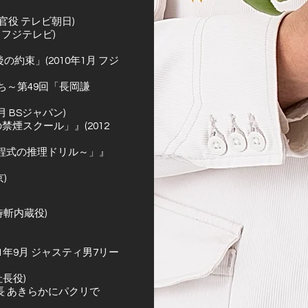
官役 テレビ朝日)
 フジテレビ)
約束」(2010年1月 フジ
ち～第49回「長岡謙
 BSジャパン)
煙スクール」』(2012
方程式の推理ドリル～」』
)
待斬内蔵役)
11年9月 ジャスティ男7リー
社長役)
長 あきらかにパクリで