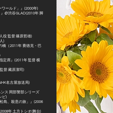
ールド」』(2000年)
渋谷GLAD(2010年 脚
人役 監督:篠原哲雄)
人)
橋（2011年 賽徳克・巴
)
席』(2011年 監督 横
監督:藏原潔司)
HK名古屋放送局)
ンス 岡部警部シリーズ
レビ)
島、殺意の旅」』(2006
08年 土方トシオ(舞台)