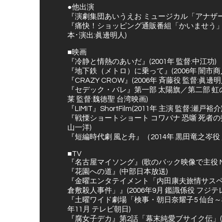
●他出演
『演劇集団あいうえお ミュージカル「アナザーワ
『痛快！ショッピング通販番組「かいませう」』@
本･演出:眞邊明人)
■映画
『冷静と情熱のあいだ』(2001年 監督:中江功)
『地下鉄（メトロ）に乗って』(2006年 闇市商
『CRAZY CROW』(2006年 斉藤役 監督:眞邊明
『セデック・バレ』第一部 太陽旗／第二部 虹の
莱 監督:魏徳聖 台湾映画)
『LIMIT』ShortFilm(2011年 主演 監督:瀬戸裕介
『戦慄ショートショート コワバナ 恐噺 死者の指定
山一洋)
『短編時代劇 風と舟』（2014年 黒田竜之岑役 
■TV
『名古屋マイソング』(歌のバック映像で主役 N
『花園への道』(中部日本放送)
『金曜エンタテイメント「内田康夫旅情サスペ
倉敷殺人事件」』(2006年9月 鑑識係役 フジテ
『土曜ワイド劇場「検事・朝日奈耀子5 仙台～松
年11月 テレビ朝日)
『腐女子デカ』第2話「幕末純愛ブサイク伝」(20