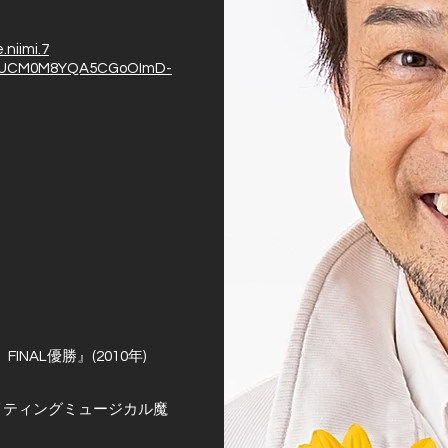
niimi.7
el/UCM0M8YQA5CGoOImD-
AL優勝』(2010年)
イティングミュージカル魔