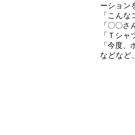
ーション
「こんな
「〇〇さ
「Ｔシャ
「今度、
​などな