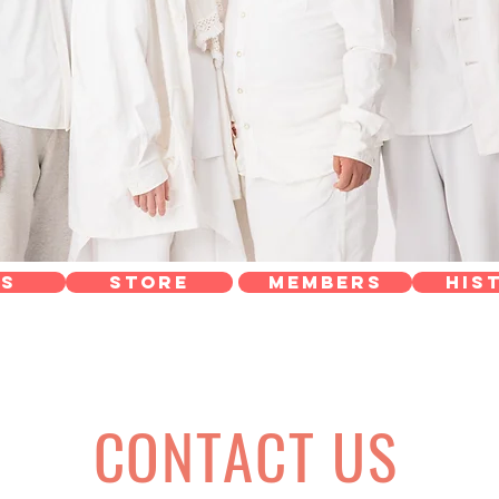
S
STORE
members
his
CONTACT US