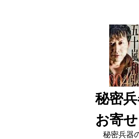
​秘密
お寄せ
秘密兵器